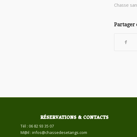
Chasse sang
Partager 
RÉSERVATIONS & CONTACTS
Tél : 06 82 93 35 07
M@il : infos@chassedesetangs.com