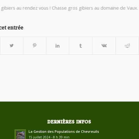
 gibiers au rendez vous ! Chasse gros gibiers au domaine de Vaux.
cet entrée
DERNIÈRES INFOS
La Gestion des Populations de Chevreuils
15 juillet 2024 - 8 h 39 min