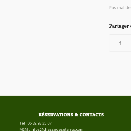
Pas mal de
Partager 
RÉSERVATIONS & CONTACTS
Tél : 06 82 93 35 07
M@il : infos@chassedesetangs.com