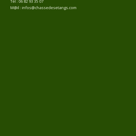
Tél : 06 82 93 35 07
M@il : infos@chassedesetangs.com