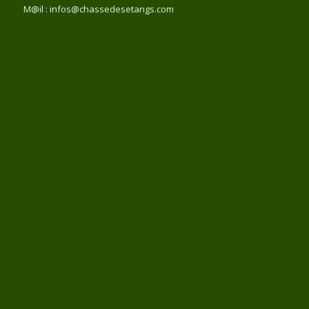
M@il : infos@chassedesetangs.com