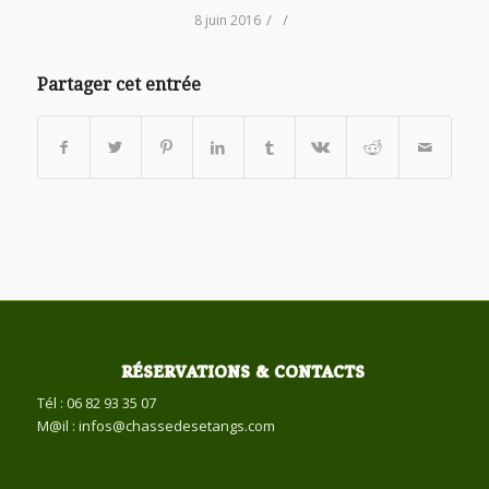
/
/
8 juin 2016
Partager cet entrée
RÉSERVATIONS & CONTACTS
Tél : 06 82 93 35 07
M@il : infos@chassedesetangs.com