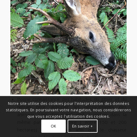
Bonne connaissance des habitudes du gibier et du
Notre site utilise des cookies pour l’interprétation des données
terrain pour anticiper les déplacements des
statistiques. En poursuivant votre navigation, nous considérerons
animaux. Lors d’un week end 4 sorties dans la
que vous acceptez l'utilisation des cookies.
même partie du territoire ( entre 150 et 200
OK
En savoir +
hectares) sont prévues afin que le chasseur