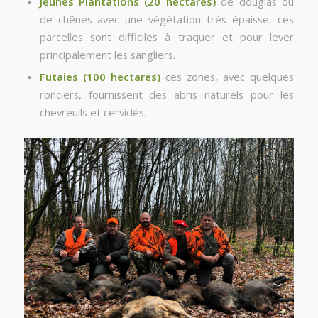
Jeunes Plantations (20 hectares)
de douglas ou
de chênes avec une végétation très épaisse, ces
parcelles sont difficiles à traquer et pour lever
principalement les sangliers.
Futaies (100 hectares)
ces zones, avec quelques
ronciers, fournissent des abris naturels pour les
chevreuils et cervidés.