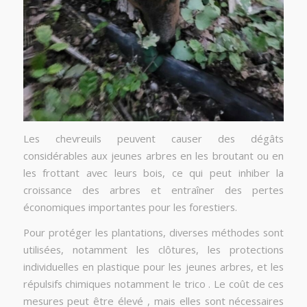
Les chevreuils peuvent causer des dégâts
considérables aux jeunes arbres en les broutant ou en
les frottant avec leurs bois, ce qui peut inhiber la
croissance des arbres et entraîner des pertes
économiques importantes pour les forestiers.
Pour protéger les plantations, diverses méthodes sont
utilisées, notamment les clôtures, les protections
individuelles en plastique pour les jeunes arbres, et les
répulsifs chimiques notamment le trico . Le coût de ces
mesures peut être élevé , mais elles sont nécessaires