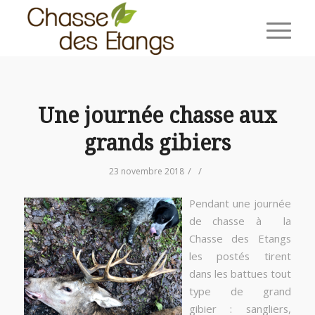
Une journée chasse aux
grands gibiers
/
/
23 novembre 2018
Pendant une journée
de chasse à la
Chasse des Etangs
les postés tirent
dans les battues tout
type de grand
gibier : sangliers,